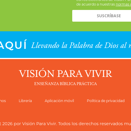
de acuerdo a nuestras
normas d
VISIÓN PARA VIVIR
ENSEÑANZA BÍBLICA PRÁCTICA
nos
Librería
Aplicación móvil
Política de privacidad
t 2026 por
Visión Para Vivir
. Todos los derechos reservados m