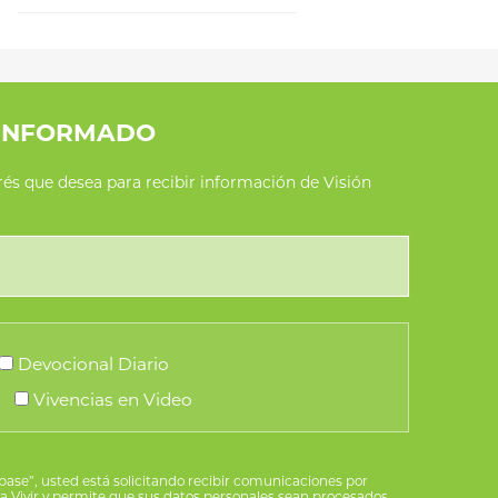
INFORMADO
erés que desea para recibir información de Visión
Devocional Diario
Vivencias en Video
íbase”, usted está solicitando recibir comunicaciones por
ra Vivir y permite que sus datos personales sean procesados