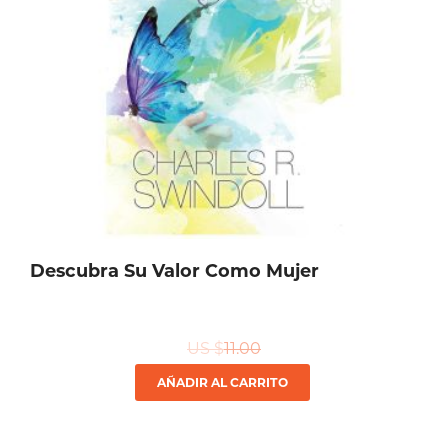
pueden
elegir
en
la
página
de
producto
Descubra Su Valor Como Mujer
US $
11.00
AÑADIR AL CARRITO