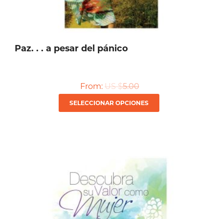
Paz. . . a pesar del pánico
From:
US $
5.00
Este
SELECCIONAR OPCIONES
producto
tiene
múltiples
variantes.
Las
opciones
se