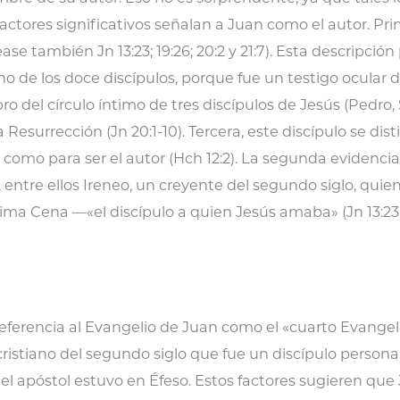
actores significativos señalan a Juan como el autor. Prim
éase también Jn 13:23; 19:26; 20:2 y 21:7). Esta descripc
no de los doce discípulos, porque fue un testigo ocular 
 del círculo íntimo de tres discípulos de Jesús (Pedro, 
Resurrección (Jn 20:1-10). Tercera, este discípulo se dis
mo para ser el autor (Hch 12:2). La segunda evidencia s
entre ellos Ireneo, un creyente del segundo siglo, quien
tima Cena —«el discípulo a quien Jesús amaba» (Jn 13:23)
 referencia al Evangelio de Juan como el «cuarto Evangel
 cristiano del segundo siglo que fue un discípulo persona
el apóstol estuvo en Éfeso. Estos factores sugieren que Jua