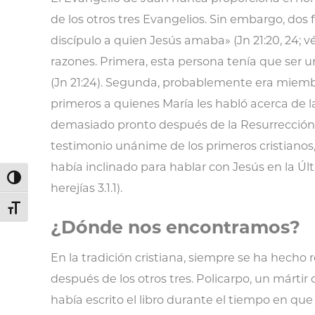
de los otros tres Evangelios. Sin embargo, dos f
discípulo a quien Jesús amaba» (Jn 21:20, 24; v
razones. Primera, esta persona tenía que ser u
(Jn 21:24). Segunda, probablemente era miembro
primeros a quienes María les habló acerca de la 
demasiado pronto después de la Resurrección co
testimonio unánime de los primeros cristianos, 
había inclinado para hablar con Jesús en la Úl
Alternar alto contraste
herejías 3.1.1).
Alternar tamaño de letra
¿Dónde nos encontramos?
En la tradición cristiana, siempre se ha hecho
después de los otros tres. Policarpo, un mártir
había escrito el libro durante el tiempo en que 