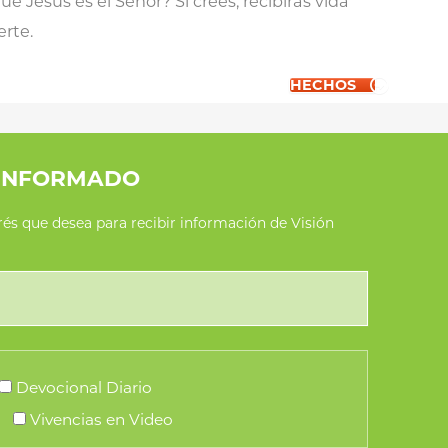
ue Jesús es el Señor? Si crees, recibirás vida
erte.
HECHOS
INFORMADO
erés que desea para recibir información de Visión
Devocional Diario
Vivencias en Video