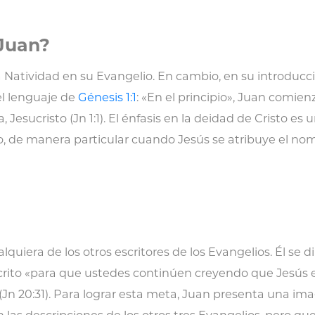
 Juan?
la Natividad en su Evangelio. En cambio, en su introducc
 el lenguaje de
Génesis 1:1
: «En el principio», Juan comien
, Jesucristo (Jn 1:1). El énfasis en la deidad de Cristo 
o, de manera particular cuando Jesús se atribuye el nom
ra de los otros escritores de los Evangelios. Él se dirige
ito «para que ustedes continúen creyendo que Jesús es el
(Jn 20:31). Para lograr esta meta, Juan presenta una ima
as descripciones de los otros tres Evangelios, pero qu