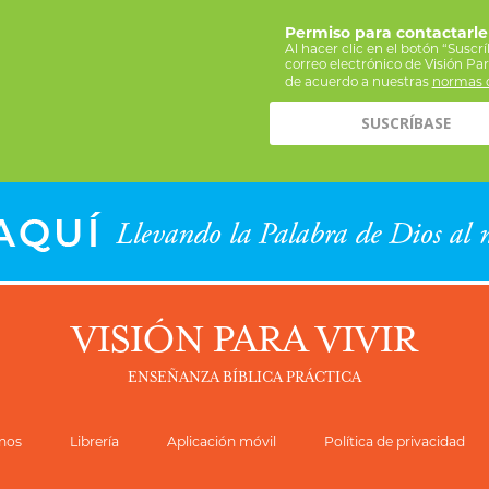
Permiso para contactarle
Al hacer clic en el botón “Suscr
correo electrónico de Visión Pa
de acuerdo a nuestras
normas d
VISIÓN PARA VIVIR
ENSEÑANZA BÍBLICA PRÁCTICA
nos
Librería
Aplicación móvil
Política de privacidad