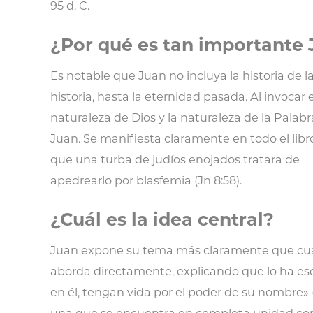
95 d. C.
¿Por qué es tan importante
Es notable que Juan no incluya la historia de 
historia, hasta la eternidad pasada. Al invocar
naturaleza de Dios y la naturaleza de la Palabra
Juan. Se manifiesta claramente en todo el libr
que una turba de judíos enojados tratara de
apedrearlo por blasfemia (Jn 8:58).
¿Cuál es la idea central?
Juan expone su tema más claramente que cualquie
aborda directamente, explicando que lo ha escr
en él, tengan vida por el poder de su nombre» 
una que se encuentra en completa unidad con l