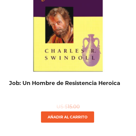
pueden
elegir
en
la
página
de
producto
Job: Un Hombre de Resistencia Heroica
US $
15.00
AÑADIR AL CARRITO