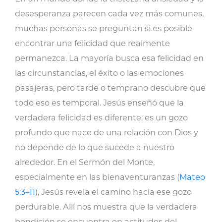
marzo
desesperanza parecen cada vez más comunes,
2026
muchas personas se preguntan si es posible
cantidad
encontrar una felicidad que realmente
permanezca. La mayoría busca esa felicidad en
las circunstancias, el éxito o las emociones
pasajeras, pero tarde o temprano descubre que
todo eso es temporal. Jesús enseñó que la
verdadera felicidad es diferente: es un gozo
profundo que nace de una relación con Dios y
no depende de lo que sucede a nuestro
alrededor. En el Sermón del Monte,
especialmente en las bienaventuranzas (
Mateo
5:3–11
), Jesús revela el camino hacia ese gozo
perdurable. Allí nos muestra que la verdadera
bendición se encuentra en actitudes del