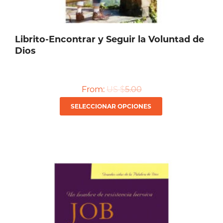
Librito-Encontrar y Seguir la Voluntad de
Dios
From:
US $
5.00
Este
SELECCIONAR OPCIONES
producto
tiene
múltiples
variantes.
Las
opciones
se