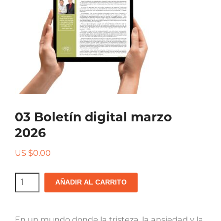
03 Boletín digital marzo
2026
US $
0.00
03
AÑADIR AL CARRITO
Boletín
digital
En un mundo donde la tristeza, la ansiedad y la