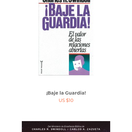
¡Baje la Guardia!
US $10