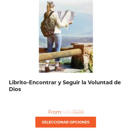
Librito-Encontrar y Seguir la Voluntad de
Dios
From:
US $
5.00
Este
SELECCIONAR OPCIONES
producto