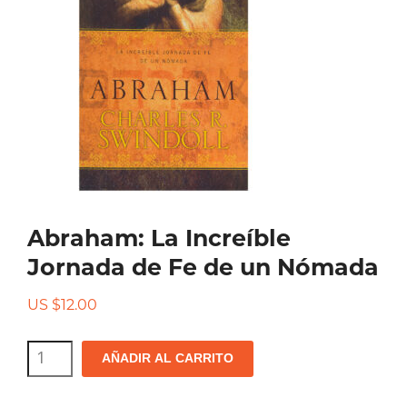
Abraham: La Increíble
Jornada de Fe de un Nómada
US $
12.00
Abraham:
AÑADIR AL CARRITO
La