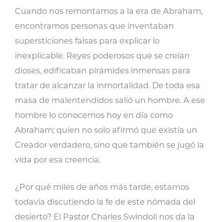
Increíble
Cuando nos remontamos a la era de Abraham,
Jornada
encontramos personas que inventaban
de
supersticiones falsas para explicar lo
Fe
inexplicable. Reyes poderosos que se creían
de
dioses, edificaban pirámides inmensas para
un
tratar de alcanzar la inmortalidad. De toda esa
Nómada
masa de malentendidos salió un hombre. A ese
cantidad
hombre lo conocemos hoy en día como
Abraham; quien no solo afirmó que existía un
Creador verdadero, sino que también se jugó la
vida por esa creencia.
¿Por qué miles de años más tarde, estamos
todavía discutiendo la fe de este nómada del
desierto? El Pastor Charles Swindoll nos da la