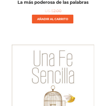
La más poderosa de las palabras
US $
2.00
AÑADIR AL CARRITO