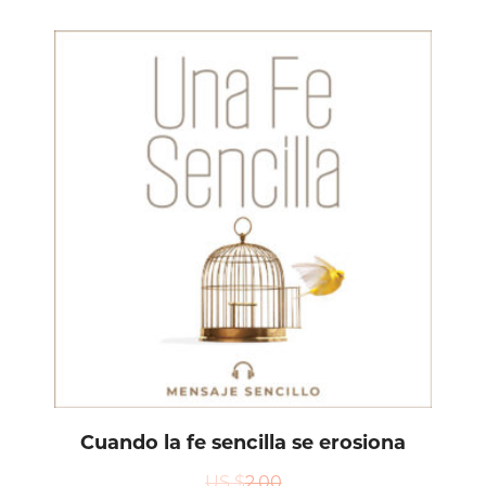
Cuando la fe sencilla se erosiona
US $
2.00