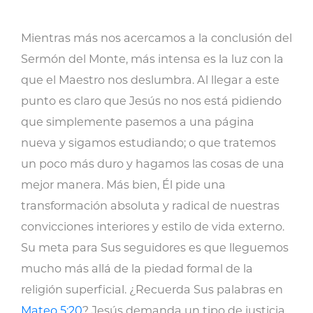
sencillas
pero
Mientras más nos acercamos a la conclusión del
serias
Sermón del Monte, más intensa es la luz con la
para
que el Maestro nos deslumbra. Al llegar a este
tiempos
punto es claro que Jesús no nos está pidiendo
complicados
que simplemente pasemos a una página
cantidad
nueva y sigamos estudiando; o que tratemos
un poco más duro y hagamos las cosas de una
mejor manera. Más bien, Él pide una
transformación absoluta y radical de nuestras
convicciones interiores y estilo de vida externo.
Su meta para Sus seguidores es que lleguemos
mucho más allá de la piedad formal de la
religión superficial. ¿Recuerda Sus palabras en
Mateo 5:20
? Jesús demanda un tipo de justicia