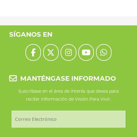
variantes.
Las
opciones
se
SÍGANOS EN
pueden
elegir
en
la
MANTÉNGASE INFORMADO
página
de
Suscríbase en el área de interés que desea para
recibir información de Visión Para Vivir.
producto