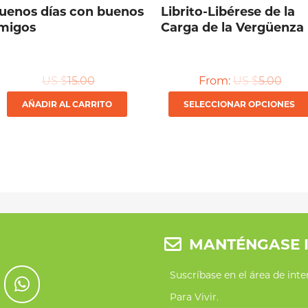
uenos días con buenos
Librito-Libérese de la
migos
Carga de la Vergüenza
US $
15.00
From:
US $
5.00
AÑADIR AL CARRITO
SELECCIONAR OPCIONES
MANTÉNGASE 
Suscríbase en el área de int
Para Vivir.