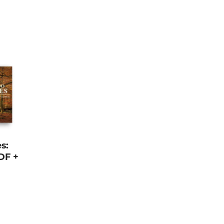
s:
DF +