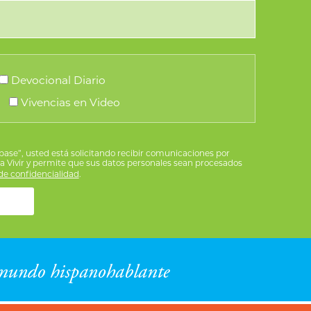
en
la
página
de
Devocional Diario
producto
Vivencias en Video
íbase”, usted está solicitando recibir comunicaciones por
ra Vivir y permite que sus datos personales sean procesados
e confidencialidad
.