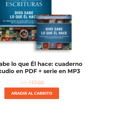
abe lo que Él hace: cuaderno
tudio en PDF + serie en MP3
US $
17.00
AÑADIR AL CARRITO