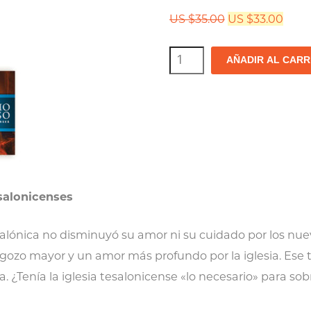
El
El
US $
35.00
US $
33.00
precio
prec
Cristianismo
original
actu
AÑADIR AL CARR
contagioso:
era:
es:
cuaderno
US
US
$35.00.
$33.0
de
estudio
en
PDF
salonicenses
+
serie
alónica no disminuyó su amor ni su cuidado por los nuev
 gozo mayor y un amor más profundo por la iglesia. Ese t
en
a.
¿Tenía la iglesia tesalonicense «lo necesario» para sobr
MP3
cantidad