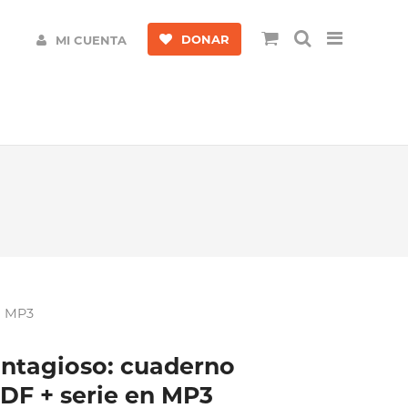
DONAR
MI CUENTA
n MP3
ontagioso: cuaderno
PDF + serie en MP3