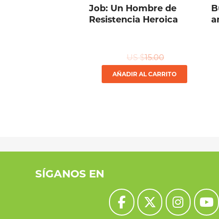
Job: Un Hombre de
B
Resistencia Heroica
a
US $
15.00
AÑADIR AL CARRITO
SÍGANOS EN