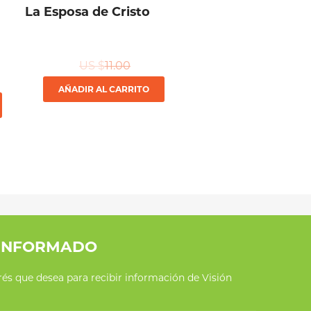
La Esposa de Cristo
US $
11.00
AÑADIR AL CARRITO
Este
producto
tiene
múltiples
variantes.
Las
opciones
INFORMADO
se
erés que desea para recibir información de Visión
pueden
elegir