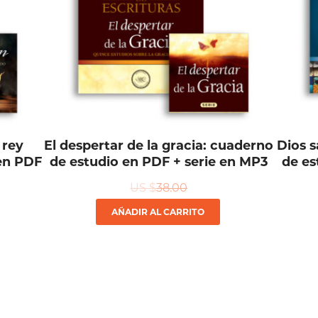
 rey
El despertar de la gracia: cuaderno
Dios s
 en PDF
de estudio en PDF + serie en MP3
de es
US $
38.00
AÑADIR AL CARRITO