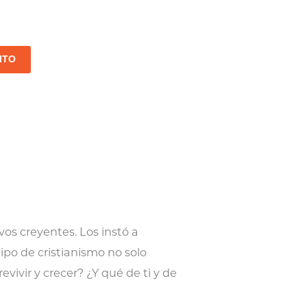
io
al
ITO
0.
os creyentes. Los instó a
ipo de cristianismo no solo
evivir y crecer? ¿Y qué de ti y de