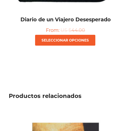
Diario de un Viajero Desesperado
From:
US $
44.00
Este
SELECCIONAR OPCIONES
producto
tiene
múltiples
variantes.
Las
Productos relacionados
opciones
se
pueden
elegir