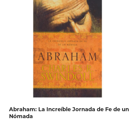
en
la
página
de
producto
Abraham: La Increíble Jornada de Fe de un
Nómada