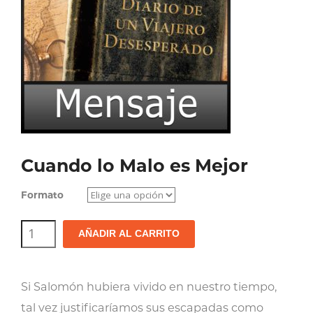
Cuando lo Malo es Mejor
Formato
Cuando
AÑADIR AL CARRITO
lo
Malo
Si Salomón hubiera vivido en nuestro tiempo,
es
tal vez justificaríamos sus escapadas como