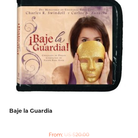
Baje la Guardia
From:
US $
20.00