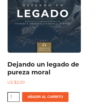
Dejando un legado de
pureza moral
US $
2.00
Dejando
AÑADIR AL CARRITO
un