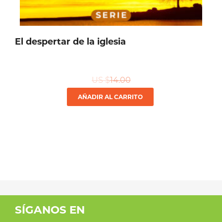
producto
El despertar de la iglesia
US $
14.00
AÑADIR AL CARRITO
SÍGANOS EN