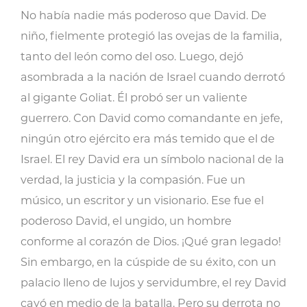
legado
No había nadie más poderoso que David. De
de
niño, fielmente protegió las ovejas de la familia,
pureza
tanto del león como del oso. Luego, dejó
moral
asombrada a la nación de Israel cuando derrotó
cantidad
al gigante Goliat. Él probó ser un valiente
guerrero. Con David como comandante en jefe,
ningún otro ejército era más temido que el de
Israel. El rey David era un símbolo nacional de la
verdad, la justicia y la compasión. Fue un
músico, un escritor y un visionario. Ese fue el
poderoso David, el ungido, un hombre
conforme al corazón de Dios. ¡Qué gran legado!
Sin embargo, en la cúspide de su éxito, con un
palacio lleno de lujos y servidumbre, el rey David
cayó en medio de la batalla. Pero su derrota no