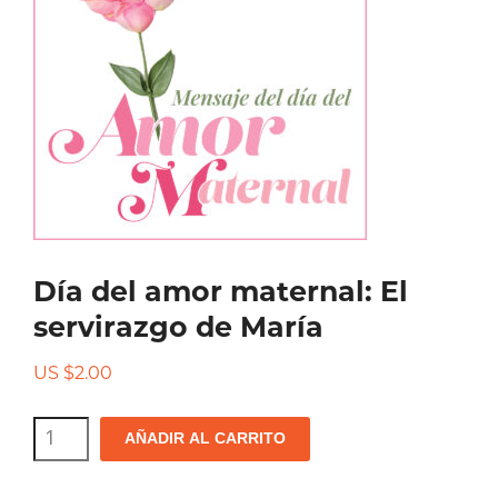
Día del amor maternal: El
servirazgo de María
US $
2.00
Día
AÑADIR AL CARRITO
del