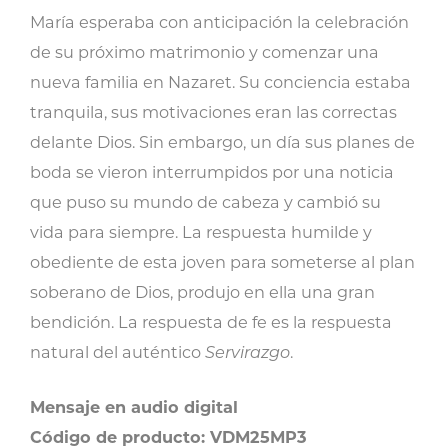
amor
María esperaba con anticipación la celebración
maternal:
de su próximo matrimonio y comenzar una
El
nueva familia en Nazaret. Su conciencia estaba
servirazgo
tranquila, sus motivaciones eran las correctas
de
delante Dios. Sin embargo, un día sus planes de
María
boda se vieron interrumpidos por una noticia
cantidad
que puso su mundo de cabeza y cambió su
vida para siempre. La respuesta humilde y
obediente de esta joven para someterse al plan
soberano de Dios, produjo en ella una gran
bendición. La respuesta de fe es la respuesta
natural del auténtico
Servirazgo
.
Mensaje en audio digital
Código de producto: VDM25MP3