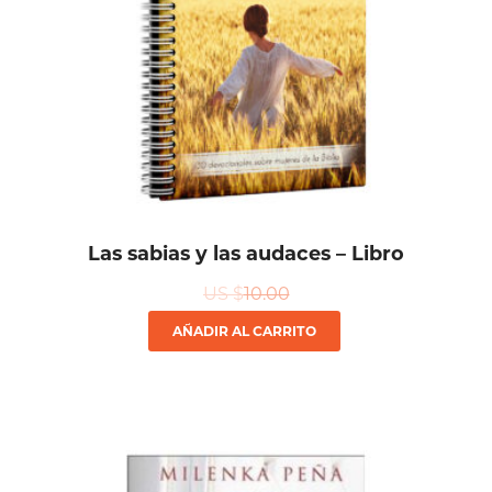
Las sabias y las audaces – Libro
US $
10.00
AÑADIR AL CARRITO