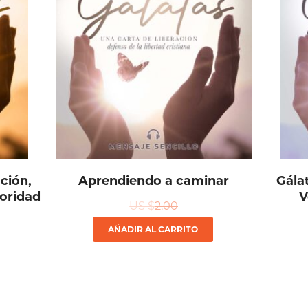
ación,
Aprendiendo a caminar
Gálat
toridad
V
US $
2.00
AÑADIR AL CARRITO