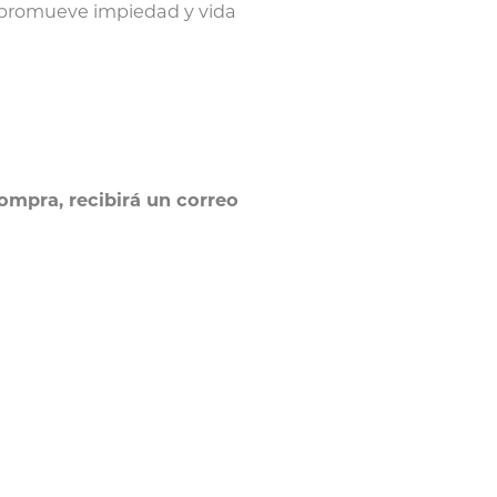
io promueve impiedad y vida
ompra, recibirá un correo