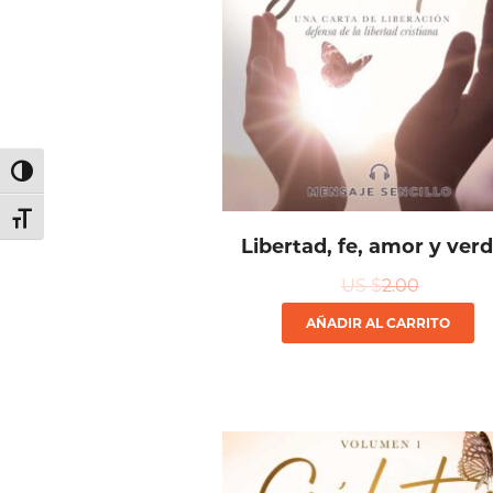
Alternar alto contraste
Alternar tamaño de letra
Libertad, fe, amor y ver
US $
2.00
AÑADIR AL CARRITO