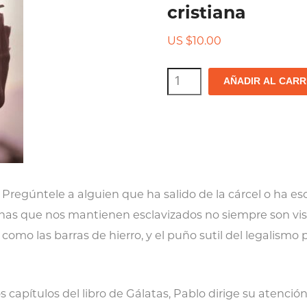
cristiana
US $
10.00
Gálatas:
AÑADIR AL CARR
una
carta
de
liberación,
Volumen
o! Pregúntele a alguien que ha salido de la cárcel o ha
3:
nas que nos mantienen esclavizados no siempre son visib
defensa
como las barras de hierro, y el puño sutil del legalismo
de
la
 capítulos del libro de Gálatas, Pablo dirige su atención
libertad