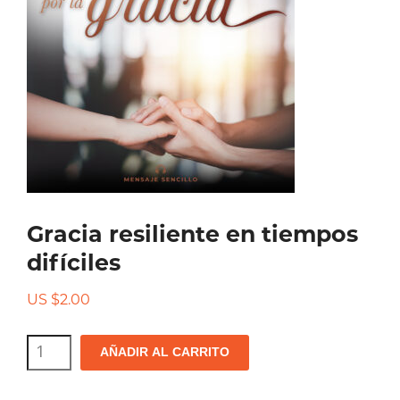
Gracia resiliente en tiempos
difíciles
US $
2.00
Gracia
AÑADIR AL CARRITO
resiliente