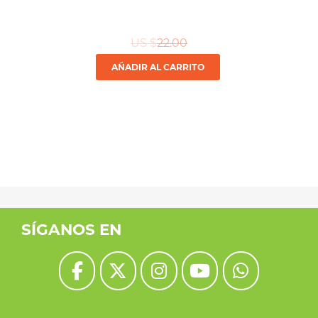
US $
22.00
AÑADIR AL CARRITO
SÍGANOS EN