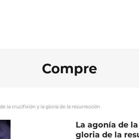
Compre
de la crucifixión y la gloria de la resurrección
La agonía de la 
gloria de la re