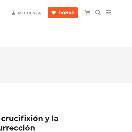
DONAR
MI CUENTA
crucifixión y la
surrección