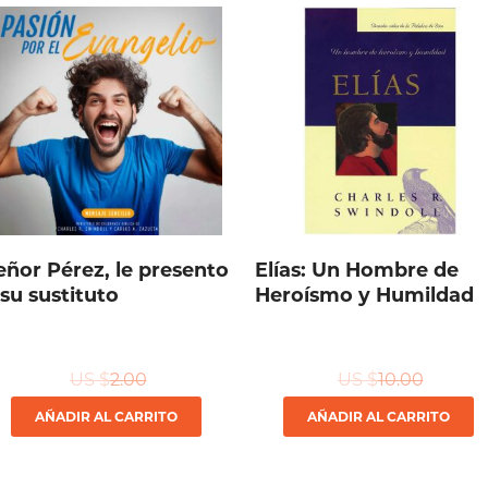
eñor Pérez, le presento
Elías: Un Hombre de
 su sustituto
Heroísmo y Humildad
US $
2.00
US $
10.00
AÑADIR AL CARRITO
AÑADIR AL CARRITO
cto