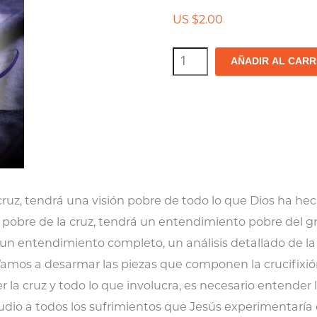
US $
2.00
La
AÑADIR AL CARR
agonía
de
la
crucifixión
y
la
 cruz, tendrá una visión pobre de todo lo que Dios ha h
gloria
 pobre de la cruz, tendrá un entendimiento pobre del g
de
n entendimiento completo, un análisis detallado de la c
la
mos a desarmar las piezas que componen la crucifixión,
resurrección
r la cruz y todo lo que involucra, es necesario entender
udio a todos los sufrimientos que Jesús experimentaría e
cantidad