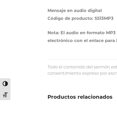
Mensaje en audio digital
Código de producto: SS13MP3
Nota: El audio en formato MP3 
electrónico con el enlace para
Todo el contenido del sermón est
consentimiento expreso por escri
Alternar alto contraste
Alternar tamaño de letra
Productos relacionados