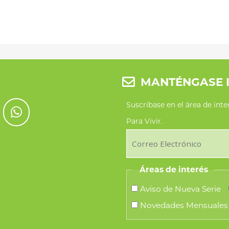
ples
tes.
nes
MANTÉNGASE 
en
Suscríbase en el área de int
Para Vivir.
a
Áreas de interés
Aviso de Nueva Serie
cto
Novedades Mensuales