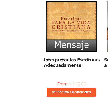
Interpretar las Escrituras
S
Adecuadamente
a
From:
US $
2.00
Este
SELECCIONAR OPCIONES
produ
tiene