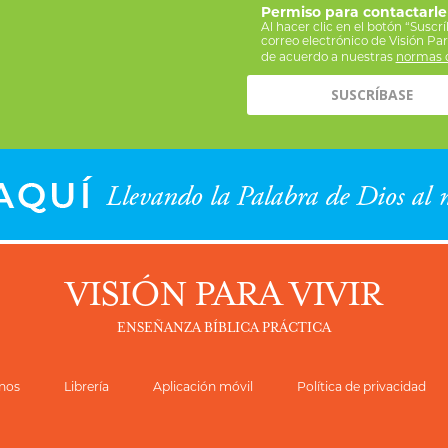
Permiso para contactarle
Al hacer clic en el botón “Suscr
correo electrónico de Visión Pa
de acuerdo a nuestras
normas d
VISIÓN PARA VIVIR
ENSEÑANZA BÍBLICA PRÁCTICA
nos
Librería
Aplicación móvil
Política de privacidad