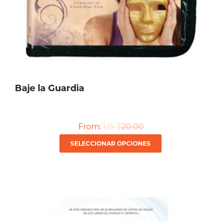
Baje la Guardia
From:
US $
20.00
Este
SELECCIONAR OPCIONES
producto
tiene
múltiples
variantes.
Las