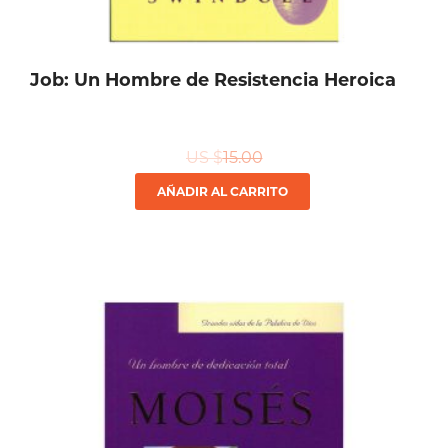
producto
Job: Un Hombre de Resistencia Heroica
US $
15.00
AÑADIR AL CARRITO