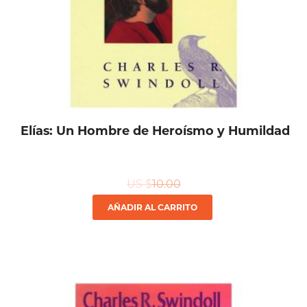
Elías: Un Hombre de Heroísmo y Humildad
US $
10.00
AÑADIR AL CARRITO