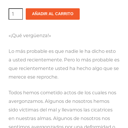
Librito-
AÑADIR AL CARRITO
Libérese
de
«¡Qué vergüenza!»
la
Carga
Lo más probable es que nadie le ha dicho esto
de
a usted recientemente. Pero lo más probable es
la
que recientemente usted ha hecho algo que se
Vergüenza
merece ese reproche.
cantidad
Todos hemos cometido actos de los cuales nos
avergonzamos. Algunos de nosotros hemos
sido víctimas del mal y llevamos las cicatrices
en nuestras almas. Algunos de nosotros nos
sentimos avergonzados por una deformidad o