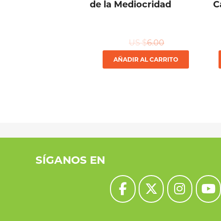
de la Mediocridad
C
US $
6.00
AÑADIR AL CARRITO
SÍGANOS EN