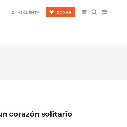
DONAR
MI CUENTA
n corazón solitario