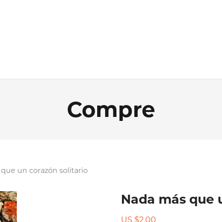
Compre
que un corazón solitario
Nada más que u
US $
2.00