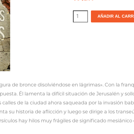
Nada
AÑADIR AL CARR
más
que
un
corazón
solitario
cantidad
gura de bronce disolviéndose en lágrimas». Con la franq
uesta. Él lamenta la difícil situación de Jerusalén y sol
 calles de la ciudad ahora saqueada por la invasión babi
 su historia de aflicción y luego se dirige a los trans
ersículos hay hilos muy frágiles de significado mesiáni