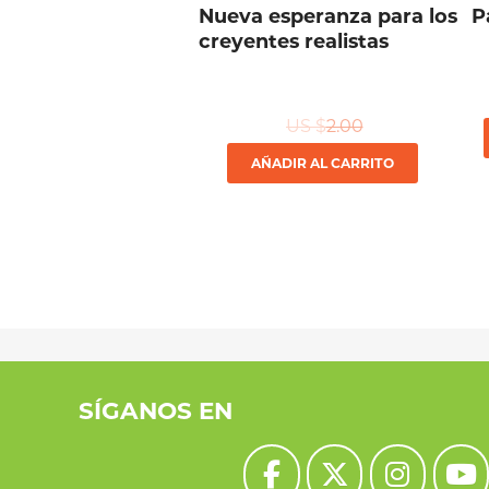
Nueva esperanza para los
P
creyentes realistas
US $
2.00
AÑADIR AL CARRITO
SÍGANOS EN