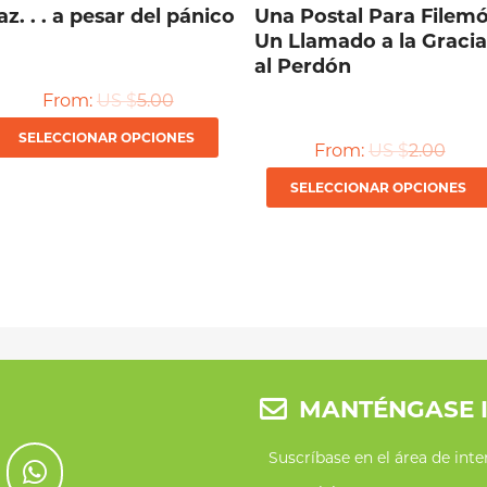
az. . . a pesar del pánico
Una Postal Para Filemó
Un Llamado a la Gracia
al Perdón
From:
US $
5.00
Este
SELECCIONAR OPCIONES
From:
US $
2.00
producto
SELECCIONAR OPCIONES
tiene
múltiples
variantes.
Las
opciones
se
MANTÉNGASE 
pueden
elegir
Suscríbase en el área de int
en