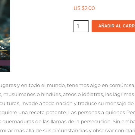
US $
2.00
Nueva
AÑADIR AL CARR
esperanza
a
través
del
fuego
de
 lugares y en todo el mundo, tenemos algo en común: sab
las
os, musulmanes o hindúes, ateos o idólatras, las lágrimas
pruebas
 culturas, invade a toda nación y traduce su mensaje d
cantidad
 requiere una receta potente. Las personas a quienes Pe
s quemaduras de las llamas de la persecución. Sin emba
 mirar más allá de sus circunstancias y observar con clar