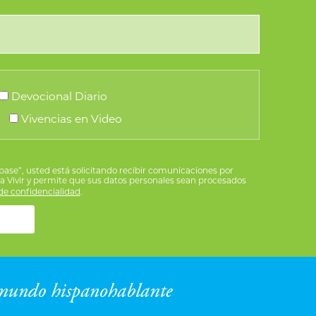
elegir
en
la
página
de
Devocional Diario
producto
Vivencias en Video
íbase”, usted está solicitando recibir comunicaciones por
ra Vivir y permite que sus datos personales sean procesados
e confidencialidad
.