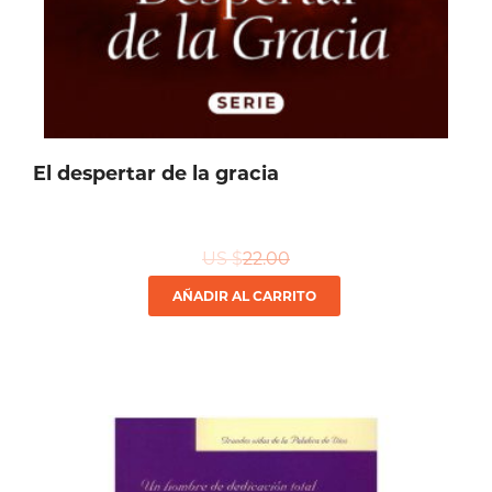
página
de
producto
El despertar de la gracia
US $
22.00
AÑADIR AL CARRITO