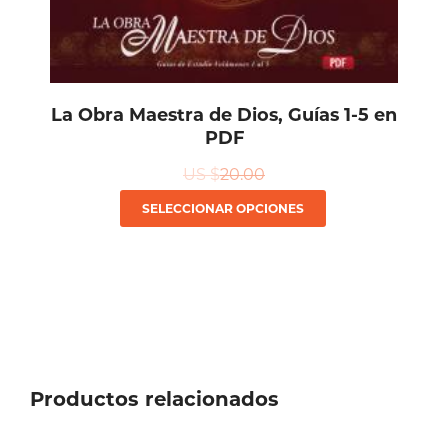
La Obra Maestra de Dios, Guías 1-5 en
PDF
US $
20.00
Este
SELECCIONAR OPCIONES
producto
tiene
múltiples
variantes.
Las
Productos relacionados
opciones
se