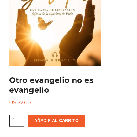
Otro evangelio no es
evangelio
US $
2.00
Otro
AÑADIR AL CARRITO
evangelio