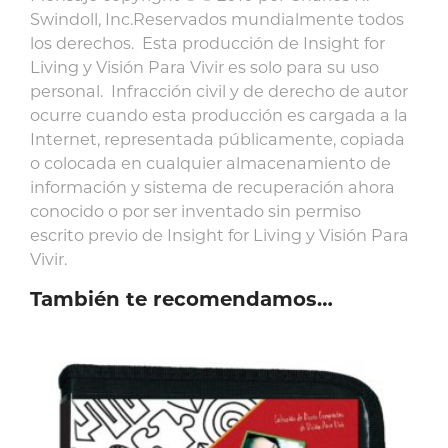
Swindoll, Inc.Reservados mundialmente todos
los derechos. Esta producción de Insight for
Living y Visión Para Vivir es solo para su uso
personal. Infracción civil y de derecho de autor
ocurre cuando esta producción es cargada a la
Internet, representada públicamente, copiada
o colocada en cualquier almacenamiento de
información y sistema de recuperación ahora
conocido o por ser inventado sin permiso
escrito previo de Insight for Living y Visión Para
Vivir.
También te recomendamos…