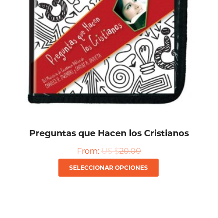
Preguntas que Hacen los Cristianos
From:
US $
20.00
Este
SELECCIONAR OPCIONES
producto
tiene
múltiples