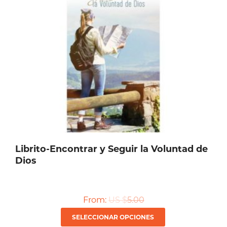
Librito-Encontrar y Seguir la Voluntad de
Dios
From:
US $
5.00
Este
SELECCIONAR OPCIONES