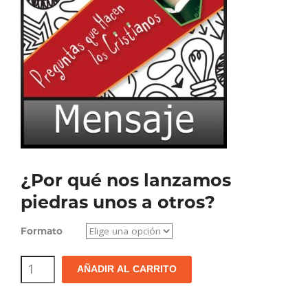
¿Por qué nos lanzamos
piedras unos a otros?
Formato
¿Por
AÑADIR AL CARRITO
qué