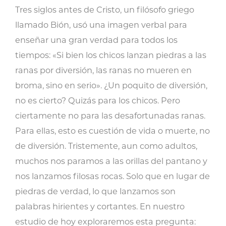
nos
Tres siglos antes de Cristo, un filósofo griego
lanzamos
llamado Bión, usó una imagen verbal para
piedras
enseñar una gran verdad para todos los
unos
tiempos: «Si bien los chicos lanzan piedras a las
a
ranas por diversión, las ranas no mueren en
otros?
broma, sino en serio». ¿Un poquito de diversión,
cantidad
no es cierto? Quizás para los chicos. Pero
ciertamente no para las desafortunadas ranas.
Para ellas, esto es cuestión de vida o muerte, no
de diversión. Tristemente, aun como adultos,
muchos nos paramos a las orillas del pantano y
nos lanzamos filosas rocas. Solo que en lugar de
piedras de verdad, lo que lanzamos son
palabras hirientes y cortantes. En nuestro
estudio de hoy exploraremos esta pregunta: