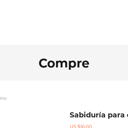
Compre
mino
Sabiduría para
US $
16.00