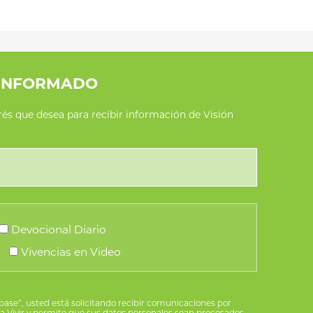
INFORMADO
erés que desea para recibir información de Visión
Devocional Diario
Vivencias en Video
íbase”, usted está solicitando recibir comunicaciones por
ra Vivir y permite que sus datos personales sean procesados