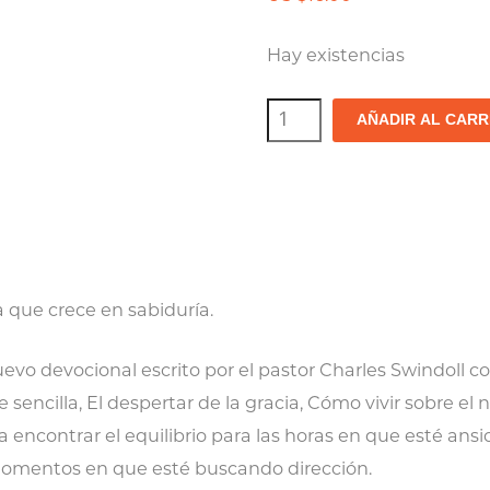
Hay existencias
Sabiduría
AÑADIR AL CARR
para
el
camino
cantidad
 que crece en sabiduría.
uevo devocional escrito por el pastor Charles Swindoll
sencilla, El despertar de la gracia, Cómo vivir sobre el
 encontrar el equilibrio para las horas en que esté ansio
 momentos en que esté buscando dirección.