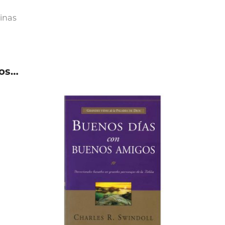
inas
os…