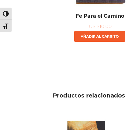
Alternar alto contraste
Fe Para el Camino
US $
10.00
Alternar tamaño de letra
AÑADIR AL CARRITO
Productos relacionados