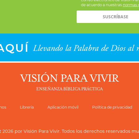
de acuerdo a nuestras
normas d
VISIÓN PARA VIVIR
ENSEÑANZA BÍBLICA PRÁCTICA
nos
Librería
Aplicación móvil
Política de privacidad
t 2026 por
Visión Para Vivir
. Todos los derechos reservados m