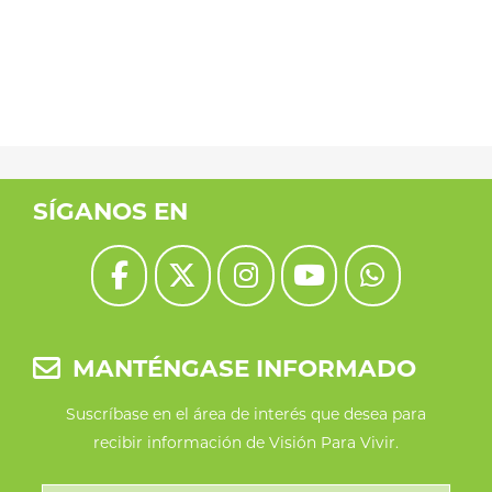
tiene
múltiples
variantes.
Las
opciones
se
SÍGANOS EN
pueden
elegir
en
la
MANTÉNGASE INFORMADO
página
de
Suscríbase en el área de interés que desea para
recibir información de Visión Para Vivir.
producto