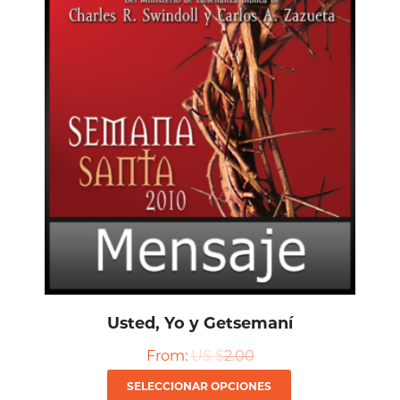
Las
opciones
se
pueden
elegir
en
la
página
de
producto
Usted, Yo y Getsemaní
From:
US $
2.00
Este
SELECCIONAR OPCIONES