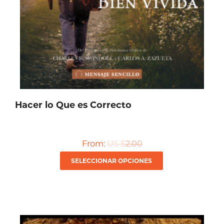
Hacer lo Que es Correcto
From:
US $
2.00
Este
SELECCIONAR OPCIONES
producto
tiene
múltiples
variantes.