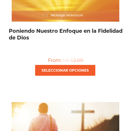
de
producto
Poniendo Nuestro Enfoque en la Fidelidad
de Dios
From:
US $
2.00
Este
SELECCIONAR OPCIONES
producto
tiene
múltiples
variantes.
Las
opciones