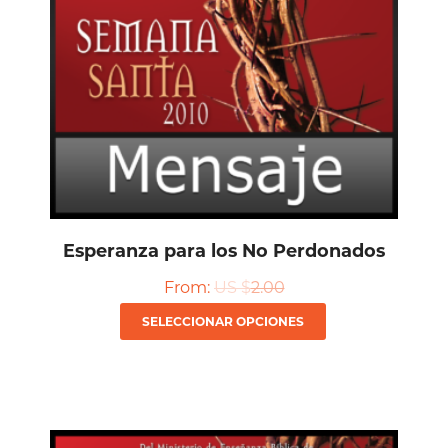
Esperanza para los No Perdonados
From:
US $
2.00
Este
SELECCIONAR OPCIONES
producto
tiene
múltiples
variantes.