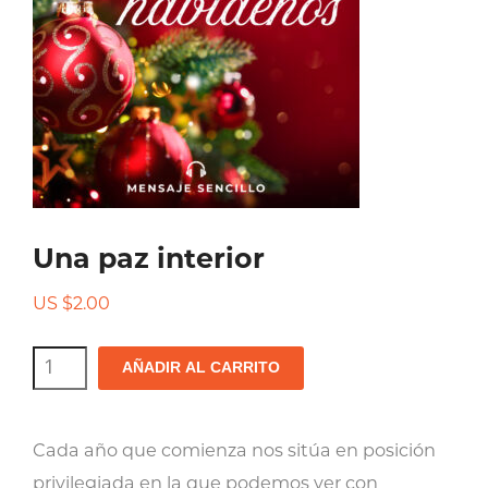
Una paz interior
US $
2.00
Una
AÑADIR AL CARRITO
paz
interior
Cada año que comienza nos sitúa en posición
cantidad
privilegiada en la que podemos ver con