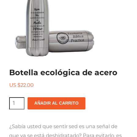
Botella ecológica de acero
US $
22.00
Botella
AÑADIR AL CARRITO
ecológica
de
¿Sabía usted que sentir sed es una señal de
acero
que ya se está deshidratado? Para evitarlo, es