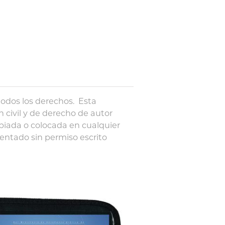
todos los derechos. Esta
n civil y de derecho de autor
piada o colocada en cualquier
entado sin permiso escrito