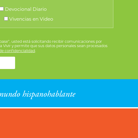
de
Devocional Diario
producto
Vivencias en Video
íbase”, usted está solicitando recibir comunicaciones por
ra Vivir y permite que sus datos personales sean procesados
e confidencialidad
.