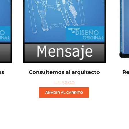
os
Consultemos al arquitecto
Re
US $
2.00
AÑADIR AL CARRITO