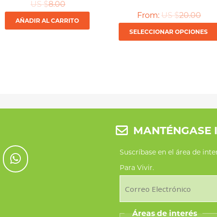
US $
8.00
From:
US $
20.00
AÑADIR AL CARRITO
SELECCIONAR OPCIONES
MANTÉNGASE 
Suscríbase en el área de int
Para Vivir.
Áreas de interés