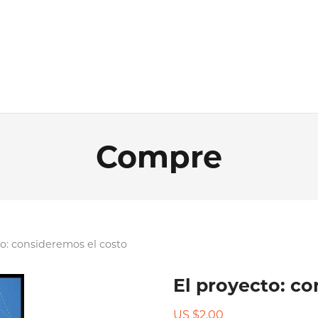
Compre
to: consideremos el costo
El proyecto: co
US $
2.00