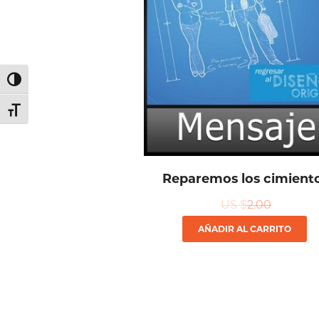
Alternar alto contraste
Alternar tamaño de letra
Reparemos los cimient
US $
2.00
AÑADIR AL CARRITO