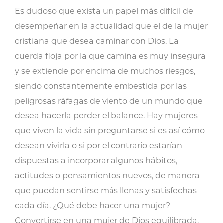
una
Es dudoso que exista un papel más difícil de
mujer
desempeñar en la actualidad que el de la mujer
de
cristiana que desea caminar con Dios. La
Dios
cuerda floja por la que camina es muy insegura
equilibrada
y se extiende por encima de muchos riesgos,
cantidad
siendo constantemente embestida por las
peligrosas ráfagas de viento de un mundo que
desea hacerla perder el balance. Hay mujeres
que viven la vida sin preguntarse si es así cómo
desean vivirla o si por el contrario estarían
dispuestas a incorporar algunos hábitos,
actitudes o pensamientos nuevos, de manera
que puedan sentirse más llenas y satisfechas
cada día. ¿Qué debe hacer una mujer?
Convertirse en una mujer de Dios equilibrada.