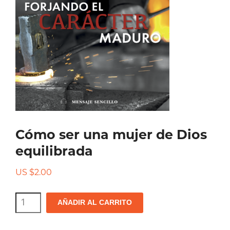
Cómo ser una mujer de Dios
equilibrada
US $
2.00
Cómo
AÑADIR AL CARRITO
ser