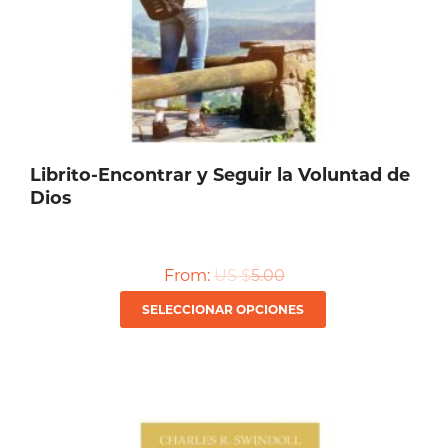
Librito-Encontrar y Seguir la Voluntad de
Dios
From:
US $
5.00
Este
SELECCIONAR OPCIONES
producto
tiene
múltiples
variantes.