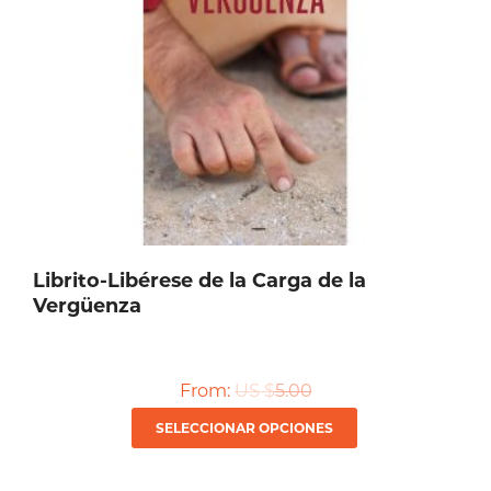
Librito-Libérese de la Carga de la
Vergüenza
From:
US $
5.00
Este
SELECCIONAR OPCIONES
producto