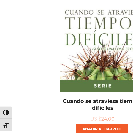
Cuando se atraviesa tie
difíciles
Alternar alto contraste
US $
24.00
Alternar tamaño de letra
AÑADIR AL CARRITO