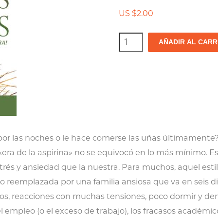
US $
2.00
Cómo
AÑADIR AL CARR
superar
las
dificultades
de
la
ansiedad
o por las noches o le hace comerse las uñas últimament
cantidad
era de la aspirina» no se equivocó en lo más mínimo. E
és y ansiedad que la nuestra. Para muchos, aquel estil
do reemplazada por una familia ansiosa que va en seis di
tos, reacciones con muchas tensiones, poco dormir y de
l empleo (o el exceso de trabajo), los fracasos académicos