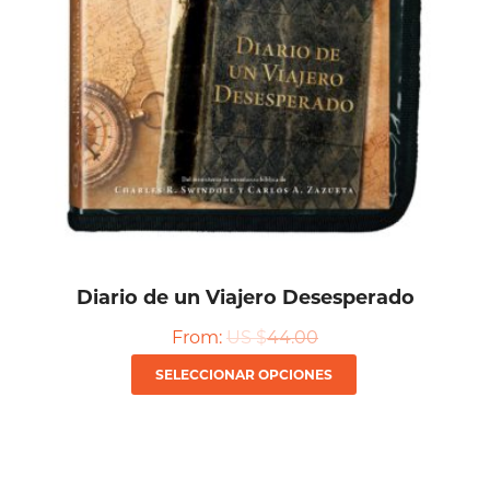
Diario de un Viajero Desesperado
From:
US $
44.00
Este
SELECCIONAR OPCIONES
producto
tiene
múltiples