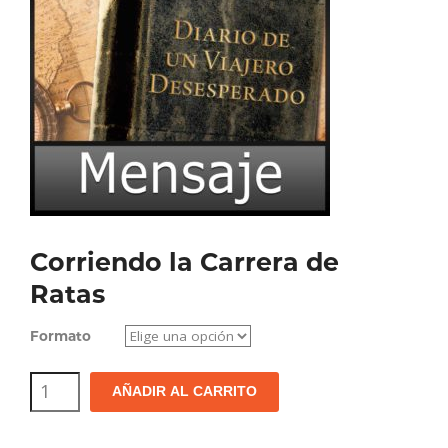
Corriendo la Carrera de
Ratas
Formato
Corriendo
AÑADIR AL CARRITO
la