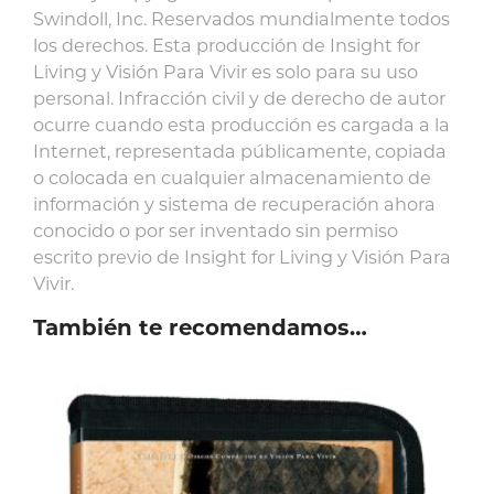
Swindoll, Inc. Reservados mundialmente todos
los derechos. Esta producción de Insight for
Living y Visión Para Vivir es solo para su uso
personal. Infracción civil y de derecho de autor
ocurre cuando esta producción es cargada a la
Internet, representada públicamente, copiada
o colocada en cualquier almacenamiento de
información y sistema de recuperación ahora
conocido o por ser inventado sin permiso
escrito previo de Insight for Living y Visión Para
Vivir.
También te recomendamos…