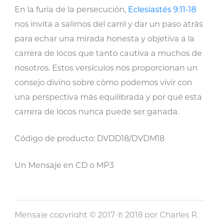
Carrera
En la furia de la persecución,
Eclesiastés 9:11-18
de
nos invita a salirnos del carril y dar un paso atrás
Ratas
para echar una mirada honesta y objetiva a la
cantidad
carrera de locos que tanto cautiva a muchos de
nosotros. Estos versículos nos proporcionan un
consejo divino sobre cómo podemos vivir con
una perspectiva más equilibrada y por qué esta
carrera de locos nunca puede ser ganada.
Código de producto: DVDD18/DVDM18
Un Mensaje en CD o MP3
Mensaje copyright © 2017 ℗ 2018 por Charles R.