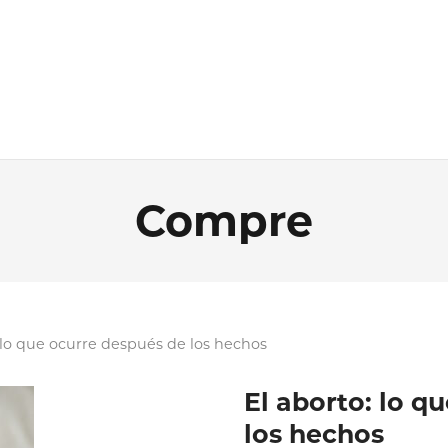
Compre
: lo que ocurre después de los hechos
El aborto: lo q
los hechos