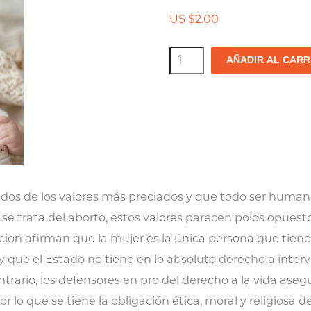
US $
2.00
El
AÑADIR AL CARR
aborto:
lo
que
ocurre
después
de
on dos de los valores más preciados y que todo ser human
los
e trata del aborto, estos valores parecen polos opuesto
hechos
cción afirman que la mujer es la única persona que tiene
cantidad
 y que el Estado no tiene en lo absoluto derecho a interv
trario, los defensores en pro del derecho a la vida aseg
lo que se tiene la obligación ética, moral y religiosa de