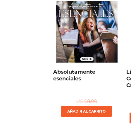
Absolutamente
L
esenciales
C
C
US $
8.00
AÑADIR AL CARRITO