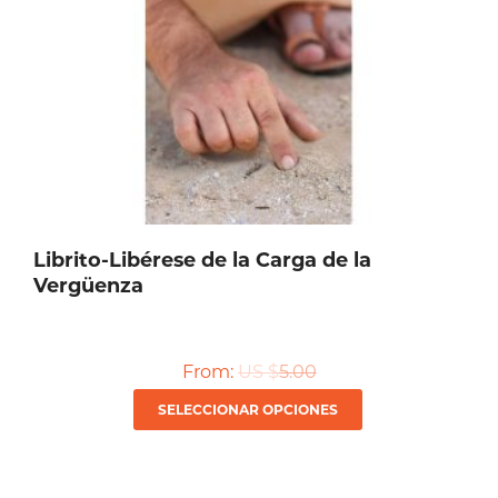
elegir
en
la
página
de
producto
Librito-Libérese de la Carga de la
Vergüenza
From:
US $
5.00
Este
SELECCIONAR OPCIONES
producto
tiene