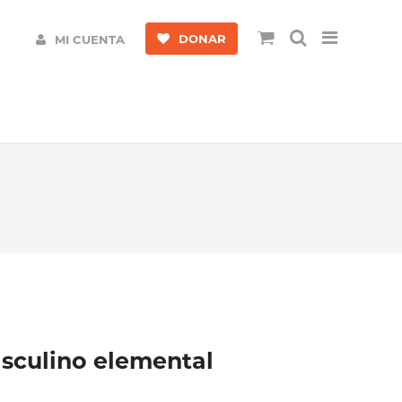
DONAR
MI CUENTA
asculino elemental