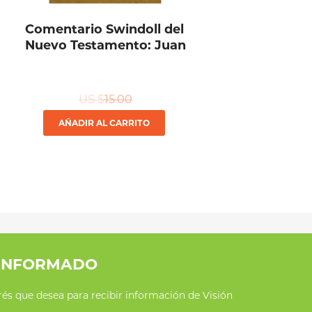
Comentario Swindoll del
Nuevo Testamento: Juan
US $
15.00
AÑADIR AL CARRITO
INFORMADO
erés que desea para recibir información de Visión