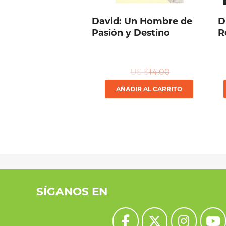
David: Un Hombre de
D
Pasión y Destino
R
US $
14.00
AÑADIR AL CARRITO
SÍGANOS EN