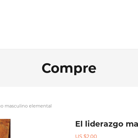
Compre
zgo masculino elemental
El liderazgo m
US $
2.00