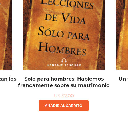
tan los
Solo para hombres: Hablemos
Un 
francamente sobre su matrimonio
US $
2.00
AÑADIR AL CARRITO