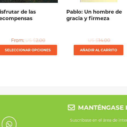
isfrutar de las
Pablo: Un hombre de
ecompensas
gracia y firmeza
From:
US $
2.00
US $
14.00
Este
SELECCIONAR OPCIONES
AÑADIR AL CARRITO
producto
tiene
múltiples
variantes.
Las
opciones
MANTÉNGASE 
se
Suscríbase en el área de int
pueden