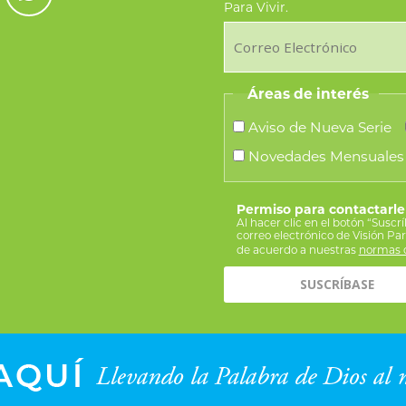
Para Vivir.
elegir
en
la
Áreas de interés
página
de
Aviso de Nueva Serie
producto
Novedades Mensuales
Permiso para contactarle
Al hacer clic en el botón “Suscr
correo electrónico de Visión Pa
de acuerdo a nuestras
normas d