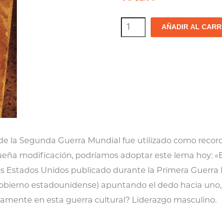
El
AÑADIR AL CARR
liderazgo
masculino
elemental
cantidad
e la Segunda Guerra Mundial fue utilizado como recorda
queña modificación, podríamos adoptar este lema hoy:
los Estados Unidos publicado durante la Primera Guerra
gobierno estadounidense) apuntando el dedo hacia uno, 
damente en esta guerra cultural? Liderazgo masculino.