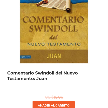
página
de
producto
Comentario Swindoll del Nuevo
Testamento: Juan
US $
15.00
AÑADIR AL CARRITO