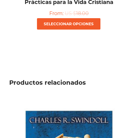
Prácticas para la Vida Cristiana
From:
US $
18.00
Este
SELECCIONAR OPCIONES
producto
tiene
múltiples
variantes.
Las
Productos relacionados
opciones
se
pueden
elegir
en
la