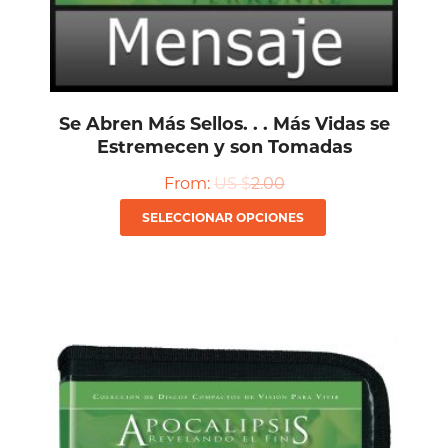
Se Abren Más Sellos. . . Más Vidas se
Estremecen y son Tomadas
From:
US $
2.00
Este
SELECCIONAR OPCIONES
producto
tiene
múltiples
variantes.
Las
opciones
se