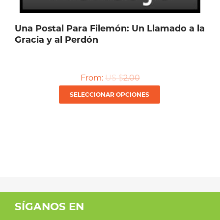
Una Postal Para Filemón: Un Llamado a la
Gracia y al Perdón
From:
US $
2.00
Este
SELECCIONAR OPCIONES
producto
tiene
múltiples
variantes.
Las
opciones
se
SÍGANOS EN
pueden