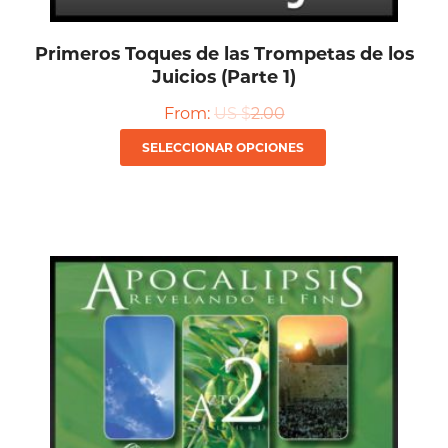
producto
Primeros Toques de las Trompetas de los
Juicios (Parte 1)
From:
US $
2.00
Este
SELECCIONAR OPCIONES
producto
tiene
múltiples
variantes.
Las
opciones
se
pueden
elegir