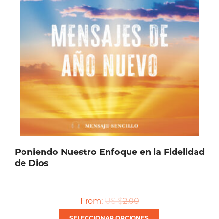
se
pueden
elegir
en
la
página
de
producto
Poniendo Nuestro Enfoque en la Fidelidad
de Dios
From:
US $
2.00
Este
SELECCIONAR OPCIONES