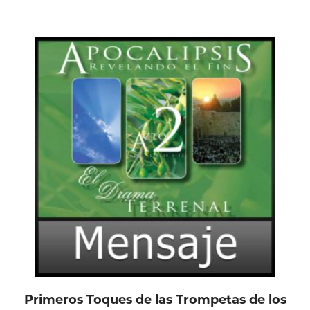
tiene
múltiples
variantes.
Las
opciones
se
pueden
elegir
en
la
página
de
producto
Primeros Toques de las Trompetas de los