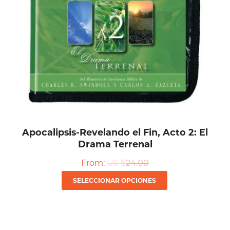
pueden
elegir
en
la
página
de
producto
Apocalipsis-Revelando el Fin, Acto 2: El
Drama Terrenal
From:
US $
24.00
Este
SELECCIONAR OPCIONES
producto
tiene
múltiples