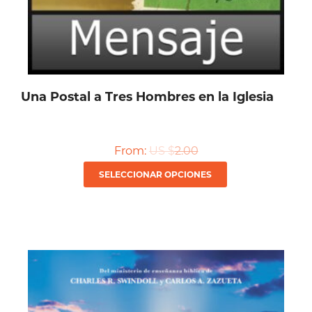
página
de
producto
Una Postal a Tres Hombres en la Iglesia
From:
US $
2.00
Este
SELECCIONAR OPCIONES
producto
tiene
múltiples
variantes.
Las
opciones