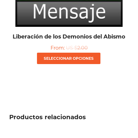
página
de
producto
Liberación de los Demonios del Abismo
From:
US $
2.00
Este
SELECCIONAR OPCIONES
producto
tiene
múltiples
variantes.
Las
Productos relacionados
opciones
se
pueden