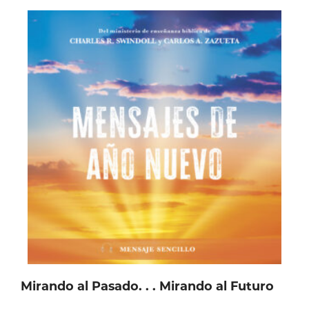
elegir
en
la
página
de
producto
Mirando al Pasado. . . Mirando al Futuro