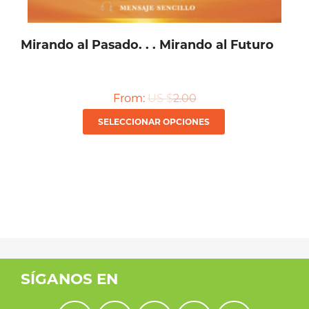
producto
Mirando al Pasado. . . Mirando al Futuro
From:
US $
2.00
Este
SELECCIONAR OPCIONES
producto
tiene
múltiples
variantes.
Las
opciones
se
SÍGANOS EN
pueden