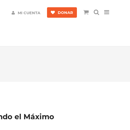
DONAR
MI CUENTA
do el Máximo
l