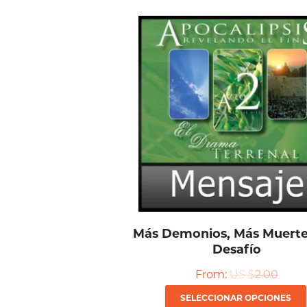
Más Demonios, Más Muerte
Desafío
From:
US $
2.00
SELECCIONAR OPCIONES