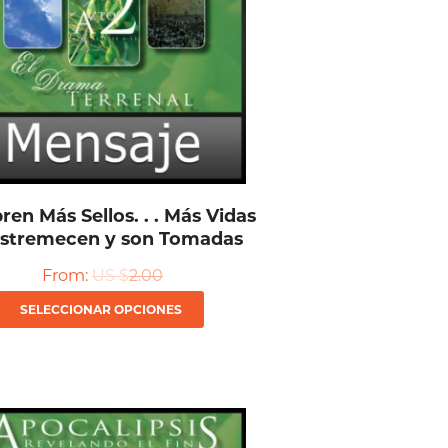
ren Más Sellos. . . Más Vidas
Estremecen y son Tomadas
From:
US $
2.00
Este
SELECCIONAR OPCIONES
producto
tiene
múltiples
variantes.