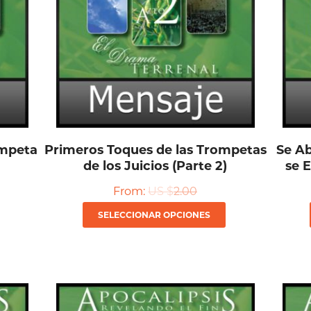
ompeta
Primeros Toques de las Trompetas
Se Ab
de los Juicios (Parte 2)
se 
From:
US $
2.00
Este
Este
SELECCIONAR OPCIONES
producto
producto
tiene
tiene
múltiples
múltiples
variantes.
variantes.
Las