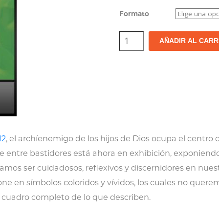
Formato
Desenmascarando
AÑADIR AL CARR
el
Máximo
Imperio
del
Mal
cantidad
12
, el archíenemigo de los hijos de Dios ocupa el centro d
 entre bastidores está ahora en exhibición, exponiendo 
amos ser cuidadosos, reflexivos y discernidores en nues
ne en símbolos coloridos y vívidos, los cuales no querem
el cuadro completo de lo que describen.