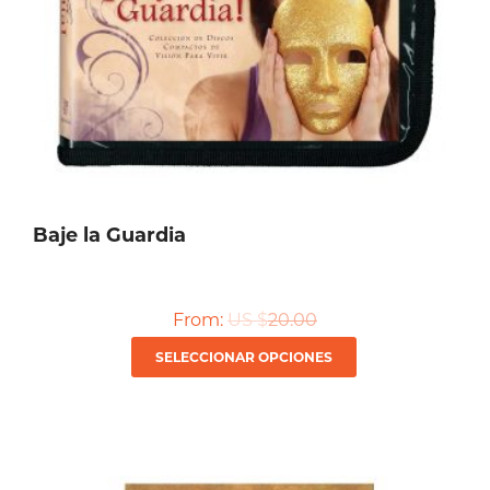
Baje la Guardia
From:
US $
20.00
Este
SELECCIONAR OPCIONES
producto
tiene
múltiples