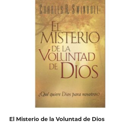
variantes.
Las
opciones
se
pueden
elegir
en
la
página
de
producto
El Misterio de la Voluntad de Dios