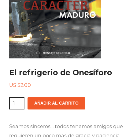
El refrigerio de Onesíforo
US $
2.00
El
AÑADIR AL CARRITO
refrigerio
de
Seamos sinceros… todos tenemos amigos que
Onesíforo
requieren un poco más de gracia y paciencia