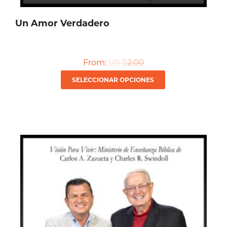
Un Amor Verdadero
From:
US $
2.00
Este
SELECCIONAR OPCIONES
producto
tiene
múltiples
variantes.
Las
opciones
se
pueden
elegir