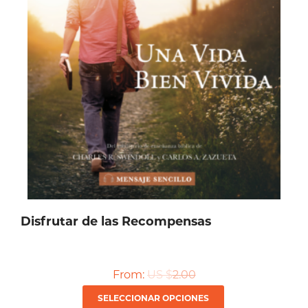
Disfrutar de las Recompensas
From:
US $
2.00
Este
SELECCIONAR OPCIONES