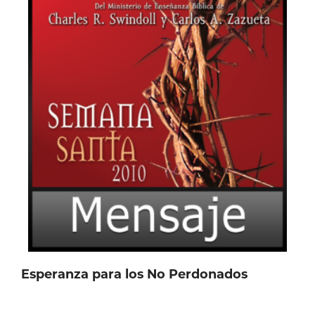
variantes.
Las
opciones
se
pueden
elegir
en
la
página
de
producto
Esperanza para los No Perdonados