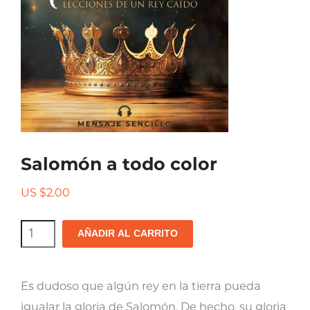
Salomón a todo color
US $
2.00
Salomón
AÑADIR AL CARRITO
a
todo
Es dudoso que algún rey en la tierra pueda
color
igualar la gloria de Salomón. De hecho, su gloria