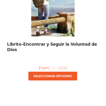
Librito-Encontrar y Seguir la Voluntad de
Dios
From:
US $
5.00
Este
SELECCIONAR OPCIONES
producto
tiene
múltiples
variantes.