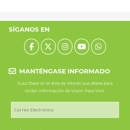
Las
opciones
se
SÍGANOS EN
pueden
elegir
en
la
MANTÉNGASE INFORMADO
página
de
Suscríbase en el área de interés que desea para
recibir información de Visión Para Vivir.
producto