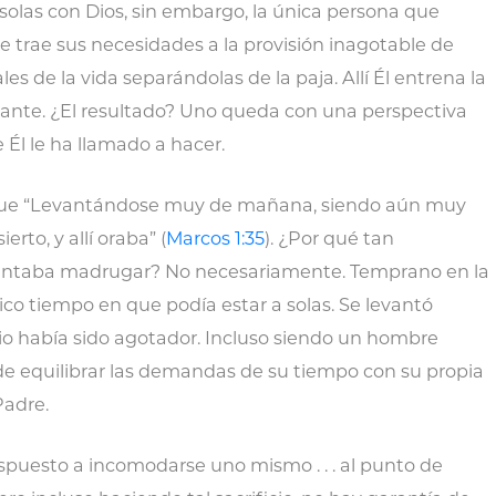
las con Dios, sin embargo, la única persona que
 trae sus necesidades a la provisión inagotable de
ales de la vida separándolas de la paja. Allí Él entrena la
ante. ¿El resultado? Uno queda con una perspectiva
 Él le ha llamado a hacer.
 que “Levantándose muy de mañana, siendo aún muy
erto, y allí oraba” (
Marcos 1:35
). ¿Por qué tan
antaba madrugar? No necesariamente. Temprano en la
o tiempo en que podía estar a solas. Se levantó
io había sido agotador. Incluso siendo un hombre
de equilibrar las demandas de su tiempo con su propia
Padre.
ispuesto a incomodarse uno mismo . . . al punto de