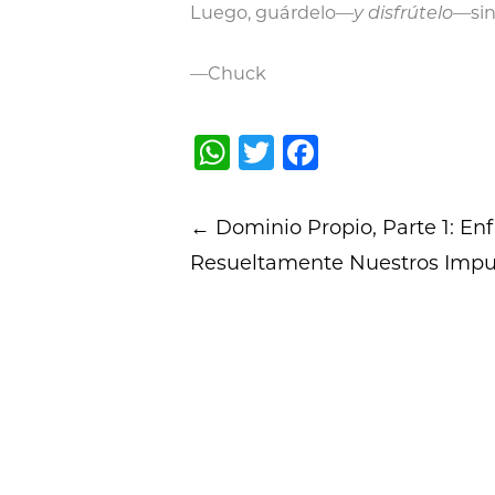
Luego, guárdelo—
y disfrútelo
—sin
—Chuck
WhatsApp
Twitter
Facebook
Post
←
Dominio Propio, Parte 1: En
navigation
Resueltamente Nuestros Impu