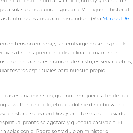
ero incluso haciendo tal sacrificio, no hay garantía de
o a solas como a uno le gustaría. Verifique el historial.
ntras tanto todos andaban buscándolo! (Véa
Marcos 1:36-
isten en tensión entre sí, y sin embargo no se los puede
efectivos deben aprender la disciplina de mantener el
sito como pastores, como el de Cristo, es servir a otros,
lar tesoros espirituales para nuestro propio
a solas es una inversión, que nos enriquece a fin de que
iqueza. Por otro lado, el que adolece de pobreza no
uscar estar a solas con Dios, y pronto será demasiado
espiritual pronto se agotará y quedará casi vacío. El
r a solas con el Padre se tradujo en ministerio