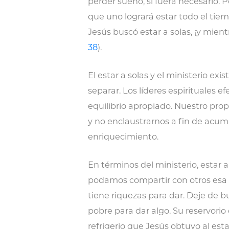
perder sueño, si fuera necesario. P
que uno logrará estar todo el tiemp
Jesús buscó estar a solas, ¡y mie
38
).
El estar a solas y el ministerio ex
separar. Los líderes espirituales 
equilibrio apropiado. Nuestro propó
y no enclaustrarnos a fin de acumu
enriquecimiento.
En términos del ministerio, estar 
podamos compartir con otros esa r
tiene riquezas para dar. Deje de b
pobre para dar algo. Su reservorio 
refrigerio que Jesús obtuvo al esta