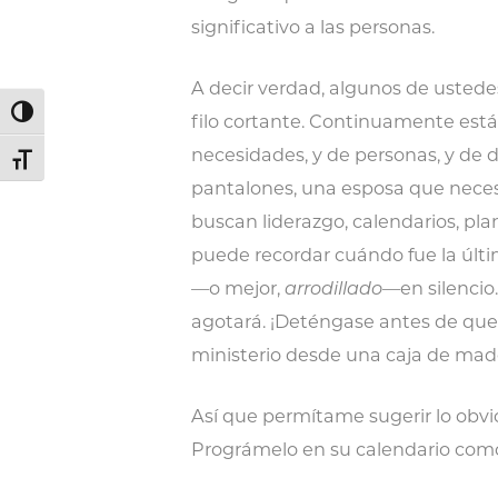
significativo a las personas.
A decir verdad, algunos de usted
Alternar alto contraste
filo cortante. Continuamente est
necesidades, y de personas, y de d
Alternar tamaño de letra
pantalones, una esposa que neces
buscan liderazgo, calendarios, plane
puede recordar cuándo fue la últ
—o mejor,
arrodillado
—en silencio
agotará. ¡Deténgase antes de que
ministerio desde una caja de mad
Así que permítame sugerir lo obvi
Prográmelo en su calendario com