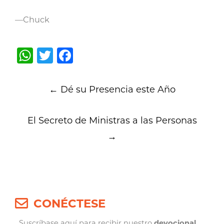
—Chuck
WhatsApp
Twitter
Facebook
Post
←
Dé su Presencia este Año
navigation
El Secreto de Ministras a las Personas
→
CONÉCTESE
Suscríbase aquí para recibir nuestro
devocional