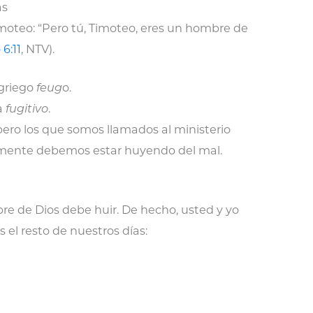
as
moteo: “Pero tú, Timoteo, eres un hombre de
6:11
, NTV).
 griego
feug
o.
a
fugitivo
.
pero los que somos llamados al ministerio
mente debemos estar huyendo del mal.
bre de Dios debe huir. De hecho, usted y yo
el resto de nuestros días: