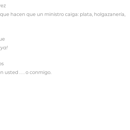
vez
que hacen que un ministro caiga: plata, holgazanería,
ue
ya!
os
n usted . . . o conmigo.