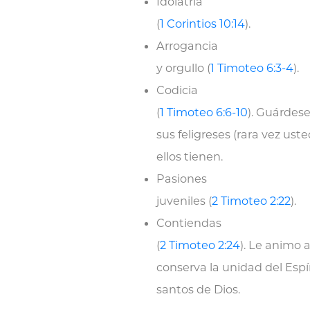
Idolatría
(
1 Corintios 10:14
).
Arrogancia
y orgullo (
1 Timoteo 6:3-4
).
Codicia
(
1 Timoteo 6:6-10
). Guárdese
sus feligreses (rara vez us
ellos tienen.
Pasiones
juveniles (
2 Timoteo 2:22
).
Contiendas
(
2 Timoteo 2:24
). Le animo
conserva la unidad del Espí
santos de Dios.