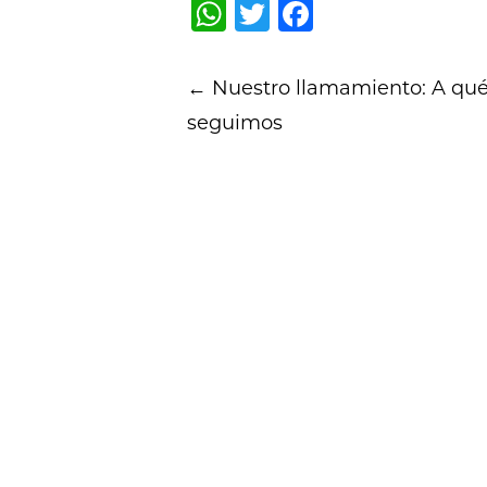
WhatsApp
Twitter
Facebook
Post
←
Nuestro llamamiento: A qu
navigation
seguimos