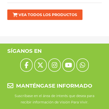
producto
tiene
VEA TODOS LOS PRODUCTOS
múltiples
variantes.
Las
opciones
SÍGANOS EN
se
pueden
elegir
en
la
MANTÉNGASE INFORMADO
página
Suscríbase en el área de interés que desea para
de
recibir información de Visión Para Vivir.
producto