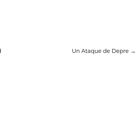
d
Un Ataque de Depre
→