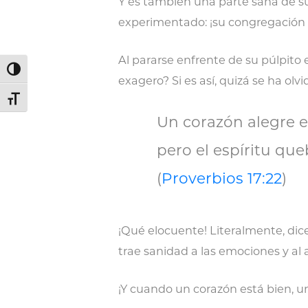
Y es también una parte sana de su
experimentado: ¡su congregación 
Al pararse enfrente de su púlpito 
Alternar alto contraste
exagero? Si es así, quizá se ha olv
Alternar tamaño de letra
Un corazón alegre 
pero el espíritu qu
(
Proverbios 17:22
)
¡Qué elocuente! Literalmente, dic
trae sanidad a las emociones y al
¡Y cuando un corazón está bien, 