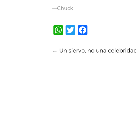
—Chuck
WhatsApp
Twitter
Facebook
Post
←
Un siervo, no una celebrida
navigation