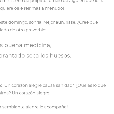
 ministerio de púlpito. Tómelo de alguien que lo ha
quiere oírle reír más a menudo!
este domingo, sonría. Mejor aún, ríase. ¿Cree que
idado de otro proverbio:
es buena medicina,
ebrantado seca los huesos.
e: "Un corazón alegre causa sanidad." ¿Qué es lo que
 alma? Un corazón alegre.
un semblante alegre lo acompaña!