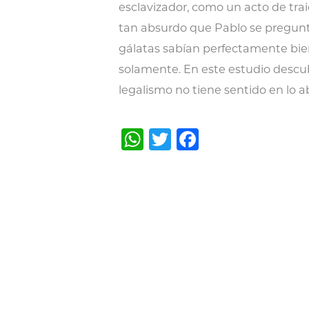
esclavizador, como un acto de traic
tan absurdo que Pablo se pregunt
gálatas sabían perfectamente bien
solamente. En este estudio descub
legalismo no tiene sentido en lo a
WhatsApp
Twitter
Facebook
Post
navigation