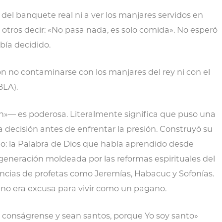
 del banquete real ni a ver los manjares servidos en
a otros decir: «No pasa nada, es solo comida». No esperó
bía decidido.
n no contaminarse con los manjares del rey ni con el
BLA).
n»— es poderosa. Literalmente significa que puso una
a decisión antes de enfrentar la presión. Construyó su
do: la Palabra de Dios que había aprendido desde
generación moldeada por las reformas espirituales del
tencias de profetas como Jeremías, Habacuc y Sofonías.
a no era excusa para vivir como un pagano.
o, conságrense y sean santos, porque Yo soy santo»