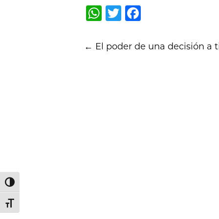
WhatsApp
Twitter
Facebook
Post
←
El poder de una decisión a 
navigation
Alternar alto contraste
Alternar tamaño de letra