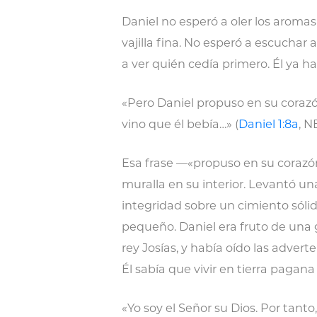
Daniel no esperó a oler los aromas
vajilla fina. No esperó a escuchar 
a ver quién cedía primero. Él ya ha
«Pero Daniel propuso en su corazó
vino que él bebía…» (
Daniel 1:8a
, N
Esa frase —«propuso en su corazó
muralla en su interior. Levantó un
integridad sobre un cimiento sóli
pequeño. Daniel era fruto de una 
rey Josías, y había oído las adver
Él sabía que vivir en tierra pagan
«Yo soy el Señor su Dios. Por tant