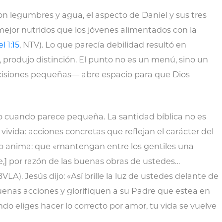
n legumbres y agua, el aspecto de Daniel y sus tres
ejor nutridos que los jóvenes alimentados con la
l 1:15
, NTV). Lo que parecía debilidad resultó en
n, produjo distinción. El punto no es un menú, sino un
cisiones pequeñas— abre espacio para que Dios
so cuando parece pequeña. La santidad bíblica no es
 vivida: acciones concretas que reflejan el carácter del
ro anima: que «mantengan entre los gentiles una
,] por razón de las buenas obras de ustedes…
BVLA). Jesús dijo: «Así brille la luz de ustedes delante de
enas acciones y glorifiquen a su Padre que estea en
do eliges hacer lo correcto por amor, tu vida se vuelve