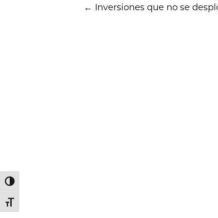
←
Inversiones que no se desp
navigation
Alternar alto contraste
Alternar tamaño de letra