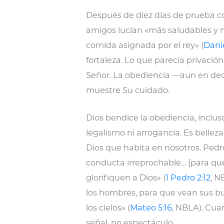
Después de diez días de prueba co
amigos lucían «más saludables y m
comida asignada por el rey» (
Danie
fortaleza. Lo que parecía privació
Señor. La obediencia —aun en de
muestre Su cuidado.
Dios bendice la obediencia, inclu
legalismo ni arrogancia. Es belleza
Dios que habita en nosotros. Ped
conducta irreprochable… [para que
glorifiquen a Dios» (
1 Pedro 2:12
, N
los hombres, para que vean sus bu
los cielos» (
Mateo 5:16
, NBLA). Cuan
señal, no espectáculo.