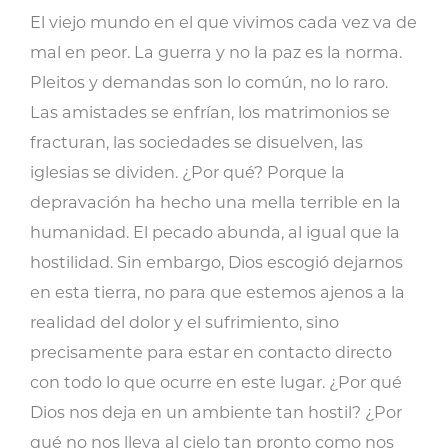
gozo
El viejo mundo en el que vivimos cada vez va de
en
mal en peor. La guerra y no la paz es la norma.
medio
Pleitos y demandas son lo común, no lo raro.
de
Las amistades se enfrían, los matrimonios se
la
fracturan, las sociedades se disuelven, las
discordia
iglesias se dividen. ¿Por qué? Porque la
cantidad
depravación ha hecho una mella terrible en la
humanidad. El pecado abunda, al igual que la
hostilidad. Sin embargo, Dios escogió dejarnos
en esta tierra, no para que estemos ajenos a la
realidad del dolor y el sufrimiento, sino
precisamente para estar en contacto directo
con todo lo que ocurre en este lugar. ¿Por qué
Dios nos deja en un ambiente tan hostil? ¿Por
qué no nos lleva al cielo tan pronto como nos