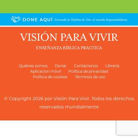
VISIÓN PARA VIVIR
ENSEÑANZA BÍBLICA PRÁCTICA
Quiénes somos
Donar
Contáctenos
Librería
Aplicación móvil
Política de privacidad
Política de cookies
Términos de uso
© Copyright 2026 por
Visión Para Vivir
. Todos los derechos
reservados mundialmente