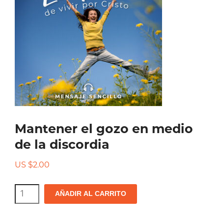
Mantener el gozo en medio
de la discordia
US $
2.00
Mantener
AÑADIR AL CARRITO
el